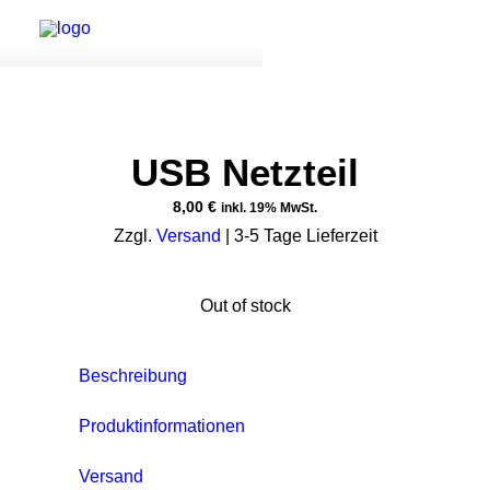
USB Netzteil
MODULARES SYSTEM
8,00
€
inkl. 19% MwSt.
TISCHE MIT LED
Zzgl.
Versand
| 3-5 Tage Lieferzeit
TISCHE OHNE LED
SETS
Out of stock
KONTAKT
DOWNLOADS
Beschreibung
Produktinformationen
Versand