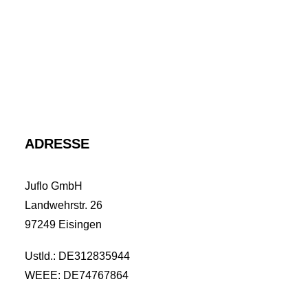
ADRESSE
Juflo GmbH
Landwehrstr. 26
97249 Eisingen
UstId.: DE312835944
WEEE: DE74767864