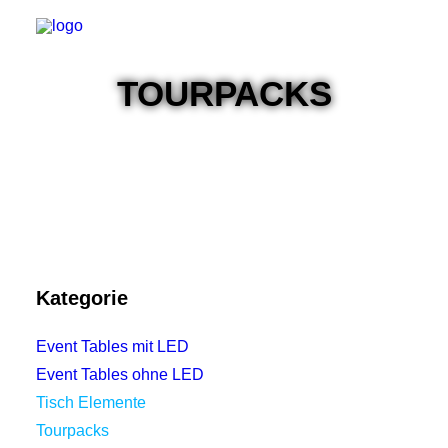
TOURPACKS
MODULARES SYSTEM
TISCHE MIT LED
TISCHE OHNE LED
SETS
Kategorie
KONTAKT
DOWNLOADS
Event Tables mit LED
Event Tables ohne LED
Tisch Elemente
Tourpacks