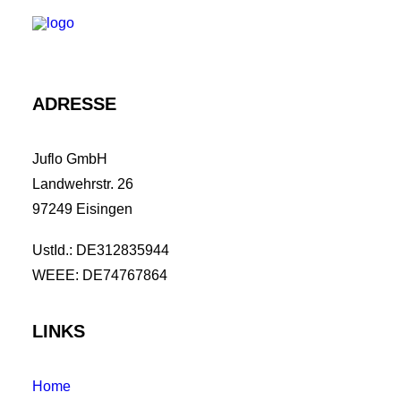
ADRESSE
MODULARES SYSTEM
Juflo GmbH
TISCHE MIT LED
Landwehrstr. 26
TISCHE OHNE LED
97249 Eisingen
SETS
UstId.: DE312835944
KONTAKT
WEEE: DE74767864
DOWNLOADS
LINKS
Home